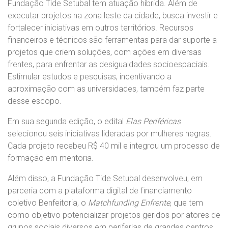
Fundação Tide Setubal tem atuação híbrida. Além de
executar projetos na zona leste da cidade, busca investir e
fortalecer iniciativas em outros territórios. Recursos
financeiros e técnicos são ferramentas para dar suporte a
projetos que criem soluções, com ações em diversas
frentes, para enfrentar as desigualdades socioespaciais.
Estimular estudos e pesquisas, incentivando a
Mobilizaçao social e redes
aproximação com as universidades, também faz parte
desse escopo.
Em sua segunda edição, o edital
Elas Periféricas
selecionou seis iniciativas lideradas por mulheres negras.
Cada projeto recebeu R$ 40 mil e integrou um processo de
formação em mentoria.
Além disso, a Fundação Tide Setubal desenvolveu, em
parceria com a plataforma digital de financiamento
coletivo Benfeitoria, o
Matchfunding Enfrente
, que tem
como objetivo potencializar projetos geridos por atores de
grupos sociais diversos em periferias de grandes centros